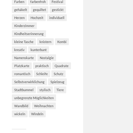
Farben
farbenfroh
Festival
gehäkelt
gequiltet
gestickt
Herzen
Hochzeit
individuell
Kinderzimmer
Kindheitserinnerung
kleine Tasche
knistern
Kombi
kreativ
kunterbunt
Namenskarte
Nostalgie
Platzkarte
praktisch
Quadrate
romantisch
Schleife
Schutz
Selbstverwirklichung
Spielzeug
Stadtbummel
stylisch
Tiere
unbegrenzte Möglichkeiten
Wandbild
Weihnachten
wickeln
Windeln