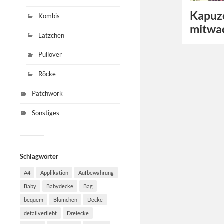
Kapuz
Kombis
mitwa
Lätzchen
Pullover
Röcke
Patchwork
Sonstiges
Schlagwörter
A4
Applikation
Aufbewahrung
Baby
Babydecke
Bag
bequem
Blümchen
Decke
detailverliebt
Dreiecke