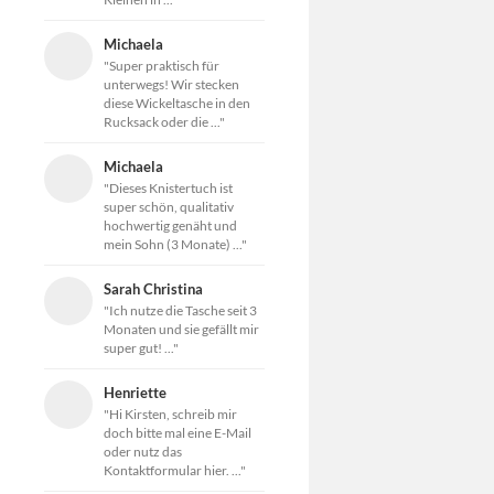
Michaela
"Super praktisch für
unterwegs! Wir stecken
diese Wickeltasche in den
Rucksack oder die ..."
Michaela
"Dieses Knistertuch ist
super schön, qualitativ
hochwertig genäht und
mein Sohn (3 Monate) ..."
Sarah Christina
"Ich nutze die Tasche seit 3
Monaten und sie gefällt mir
super gut! ..."
Henriette
"Hi Kirsten, schreib mir
doch bitte mal eine E-Mail
oder nutz das
Kontaktformular hier. ..."