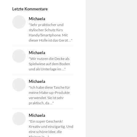
Letzte Kommentare
Michaela
"Sehr praktischer und
stylischer Schutz fürs
Handy/Smartphone. Mit
dieser Hülle ist das Gerät ..."
Michaela
"Wir nutzen die Decke als
Spielwiese auf dem Boden
und als Unterlage im ..."
Michaela
"Ich habe diese Tasche für
meine Make-up-Produkte
verwendet. Sie ist sehr
praktisch, da ..."
Michaela
"Ein super Geschenk!
Kreativ und einzigartig. Und
eine schöne Idee, die
Kleinen in ..."