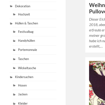
Weihn
Dekoration
Pullov
Hochzeit
Dieser Elc
Hüllen & Taschen
2018, abe
erfreute er
Festivalbag
meiner gro
habe ich n
Handyhüllen
erstellt,…
Portemonnaie
Taschen
Wickeltasche
Kindersachen
Hosen
Jacken
Kleider