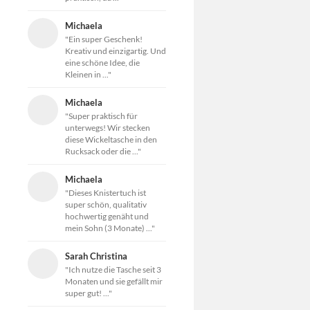
Michaela
"Ein super Geschenk!
Kreativ und einzigartig. Und
eine schöne Idee, die
Kleinen in ..."
Michaela
"Super praktisch für
unterwegs! Wir stecken
diese Wickeltasche in den
Rucksack oder die ..."
Michaela
"Dieses Knistertuch ist
super schön, qualitativ
hochwertig genäht und
mein Sohn (3 Monate) ..."
Sarah Christina
"Ich nutze die Tasche seit 3
Monaten und sie gefällt mir
super gut! ..."