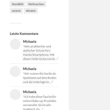
Wandbild
Weihnachten
wickeln
Windeln
Letzte Kommentare
Michaela
"Sehr praktischer und
stylischer Schutz fürs
Handy/Smartphone. Mit
dieser Hülle ist das Gerät ..."
Michaela
"Wir nutzen die Decke als
Spielwiese auf dem Boden
und als Unterlage im ..."
Michaela
"Ich habe diese Tasche für
meine Make-up-Produkte
verwendet. Sie ist sehr
praktisch, da ..."