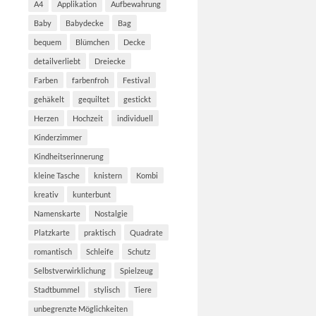
A4
Applikation
Aufbewahrung
Baby
Babydecke
Bag
bequem
Blümchen
Decke
detailverliebt
Dreiecke
Farben
farbenfroh
Festival
gehäkelt
gequiltet
gestickt
Herzen
Hochzeit
individuell
Kinderzimmer
Kindheitserinnerung
kleine Tasche
knistern
Kombi
kreativ
kunterbunt
Namenskarte
Nostalgie
Platzkarte
praktisch
Quadrate
romantisch
Schleife
Schutz
Selbstverwirklichung
Spielzeug
Stadtbummel
stylisch
Tiere
unbegrenzte Möglichkeiten