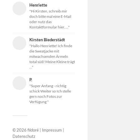
Henriette
"Hi Kirsten, schreib mir
doch bitte mal eine E-Mail
oder nutz das
Kontaktformular hier. ..."
Kirsten Biederstädt
"Hallo Henriette! Ich finde
die Sweatjacke mit
mitwachsenden Ärmeln
total süß! Meine Kleine trägt
..."
P.
"Super Anfang - richtig
schick Weiter so Ich stelle
gern noch Fotos zur
Verfügung "
© 2026
fildoré
|
Impressum
|
Datenschutz