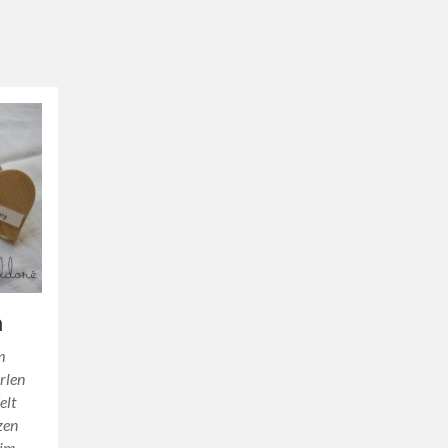
n
m
erlen
elt
zen
eim