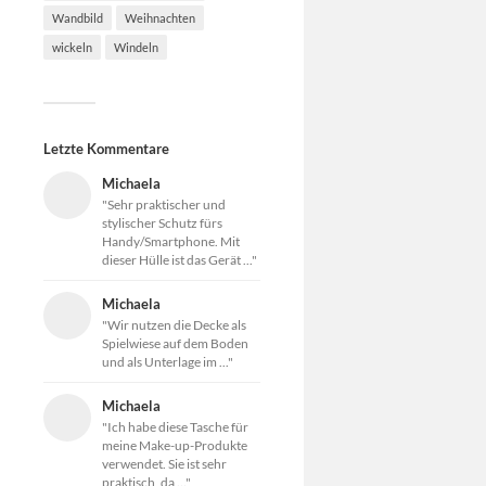
Wandbild
Weihnachten
wickeln
Windeln
Letzte Kommentare
Michaela
"Sehr praktischer und
stylischer Schutz fürs
Handy/Smartphone. Mit
dieser Hülle ist das Gerät ..."
Michaela
"Wir nutzen die Decke als
Spielwiese auf dem Boden
und als Unterlage im ..."
Michaela
"Ich habe diese Tasche für
meine Make-up-Produkte
verwendet. Sie ist sehr
praktisch, da ..."