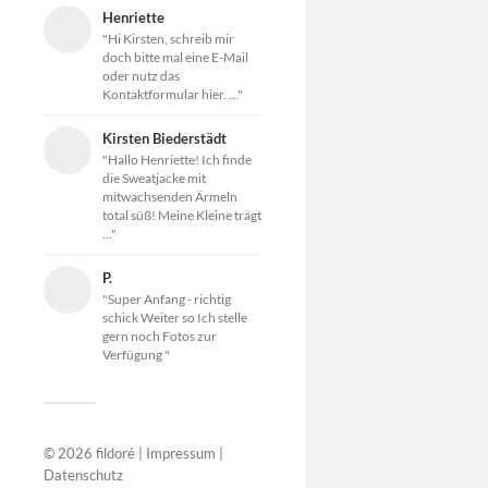
Henriette
"Hi Kirsten, schreib mir
doch bitte mal eine E-Mail
oder nutz das
Kontaktformular hier. ..."
Kirsten Biederstädt
"Hallo Henriette! Ich finde
die Sweatjacke mit
mitwachsenden Ärmeln
total süß! Meine Kleine trägt
..."
P.
"Super Anfang - richtig
schick Weiter so Ich stelle
gern noch Fotos zur
Verfügung "
© 2026
fildoré
|
Impressum
|
Datenschutz