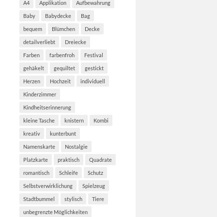
A4
Applikation
Aufbewahrung
Baby
Babydecke
Bag
bequem
Blümchen
Decke
detailverliebt
Dreiecke
Farben
farbenfroh
Festival
gehäkelt
gequiltet
gestickt
Herzen
Hochzeit
individuell
Kinderzimmer
Kindheitserinnerung
kleine Tasche
knistern
Kombi
kreativ
kunterbunt
Namenskarte
Nostalgie
Platzkarte
praktisch
Quadrate
romantisch
Schleife
Schutz
Selbstverwirklichung
Spielzeug
Stadtbummel
stylisch
Tiere
unbegrenzte Möglichkeiten