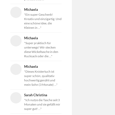
Michaela
"Ein super Geschenk!
Kreativ und einzigartig. Und
eine schöne Idee, die
Kleinen in ..."
Michaela
"Super praktisch für
unterwegs! Wir stecken
diese Wickeltasche in den
Rucksack oder die ..."
Michaela
"Dieses Knistertuch ist
super schön, qualitativ
hochwertig genäht und
mein Sohn (3 Monate) ..."
Sarah Christina
"Ich nutze die Tasche seit 3
Monaten und sie gefällt mir
super gut! ..."