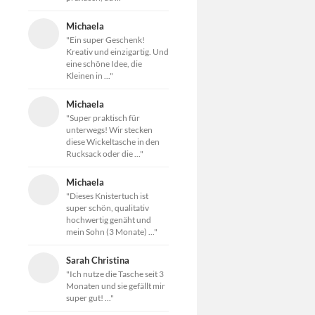
Michaela
"Ein super Geschenk!
Kreativ und einzigartig. Und
eine schöne Idee, die
Kleinen in ..."
Michaela
"Super praktisch für
unterwegs! Wir stecken
diese Wickeltasche in den
Rucksack oder die ..."
Michaela
"Dieses Knistertuch ist
super schön, qualitativ
hochwertig genäht und
mein Sohn (3 Monate) ..."
Sarah Christina
"Ich nutze die Tasche seit 3
Monaten und sie gefällt mir
super gut! ..."