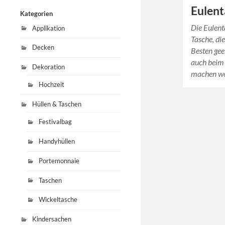
Eulen
Kategorien
Die Eulent
Applikation
Tasche, di
Decken
Besten geei
auch beim 
Dekoration
machen wo
Hochzeit
Hüllen & Taschen
Festivalbag
Handyhüllen
Portemonnaie
Taschen
Wickeltasche
Kindersachen