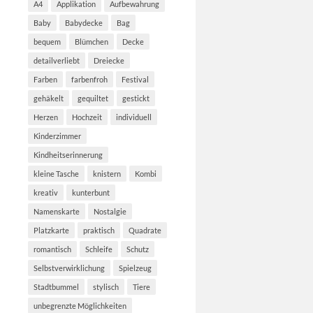
A4
Applikation
Aufbewahrung
Baby
Babydecke
Bag
bequem
Blümchen
Decke
detailverliebt
Dreiecke
Farben
farbenfroh
Festival
gehäkelt
gequiltet
gestickt
Herzen
Hochzeit
individuell
Kinderzimmer
Kindheitserinnerung
kleine Tasche
knistern
Kombi
kreativ
kunterbunt
Namenskarte
Nostalgie
Platzkarte
praktisch
Quadrate
romantisch
Schleife
Schutz
Selbstverwirklichung
Spielzeug
Stadtbummel
stylisch
Tiere
unbegrenzte Möglichkeiten