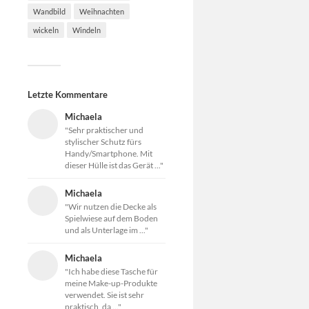
Wandbild
Weihnachten
wickeln
Windeln
Letzte Kommentare
Michaela
"Sehr praktischer und
stylischer Schutz fürs
Handy/Smartphone. Mit
dieser Hülle ist das Gerät ..."
Michaela
"Wir nutzen die Decke als
Spielwiese auf dem Boden
und als Unterlage im ..."
Michaela
"Ich habe diese Tasche für
meine Make-up-Produkte
verwendet. Sie ist sehr
praktisch, da ..."