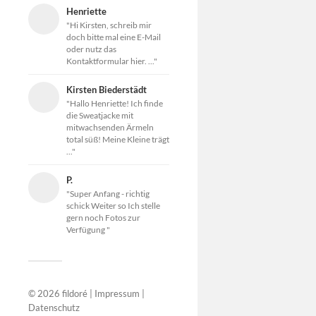
Henriette
"Hi Kirsten, schreib mir
doch bitte mal eine E-Mail
oder nutz das
Kontaktformular hier. ..."
Kirsten Biederstädt
"Hallo Henriette! Ich finde
die Sweatjacke mit
mitwachsenden Ärmeln
total süß! Meine Kleine trägt
..."
P.
"Super Anfang - richtig
schick Weiter so Ich stelle
gern noch Fotos zur
Verfügung "
© 2026
fildoré
|
Impressum
|
Datenschutz