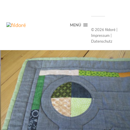
MENÜ
© 2026
fildoré
|
Impressum
|
Datenschutz